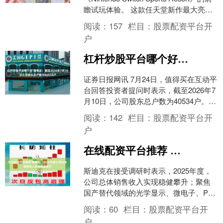
瞻试玩体验。 这款任天堂新作最大亮点
莫过于经典场景“Wuh....
阅读：
157
栏目：
股票配资平台开
户
杠杆炒股平台哪个好 值得买：截至2026年7月10日公司股东总户数为40534户
证券日报网讯 7月24日，值得买在互动平
台回答投资者提问时表示，截至2026年7
月10日，公司股东总户数为40534户。
（文章来源：证券日报）杠杆炒股平台
阅读：
142
栏目：
股票配资平台开
哪个....
户
在线配资平台推荐 斯迪克：2025年度公司总体销售收入实现稳健攀升
斯迪克在接受调研时表示，2025年度，
公司总体销售收入实现稳健攀升；聚焦
国产替代领域的光学显示、微电子、PET
薄膜三大业务，均取得较大幅度增长。
阅读：
60
栏目：
股票配资平台开
（文章来源：证....
户