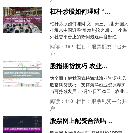
杠杆炒股如何理财 “C-Drama”走红，“中国剧”让文化出海更“有戏”
杠杆炒股如何理财 文 | 吴三川 继“外国人
扎堆来中国避暑”引发热议之后，一个海
外社交平台上的热词最近再度翻红——
“C-Drama（中国电视剧）”。 “C-Dr....
阅读：
192
栏目：
股票配资平台开
户
股指期货技巧 农业农村部组织开展我国台湾岛以东管辖海域渔业资源调查
为全面了解我国管辖海域渔业资源状况
股指期货技巧，支撑海洋渔业资源养护
与可持续发展，7月17日至23日，农业农
村部中国水产科学研究院东海水产研究
阅读：
110
栏目：
股票配资平台开
所“蓝海201”科....
户
股票网上配资合法吗 智通港股投资日志|7月23日
股票网上配资合法吗 智通财经APP获