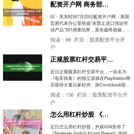
配资开户网 商务部就美发布“强迫劳动”301调查最终措施答问
问：美东时间7月23日配资开户网，美国
贸易代表办公室依据“未禁止进口强迫劳
动产品”301调查结果，发布最终措施，对
包括中国在内的60个经济体加征301关
阅读：
99
栏目：
股票配资平台开
税，对华....
户
正规股票杠杆交易平台 IGN9分新游获PS5 99%好评!《电车炫客》成年度黑马
近日正规股票杠杆交易平台，一款名为
《电车炫客》的独立游戏在PlayStation商
店获得大量玩家好评。据Comicbook报
道，该游戏在PS5平台累计超过500....
阅读：
136
栏目：
股票配资平台开
户
怎么用杠杆炒股 《任天堂Switch运动度假胜地》遭IGN锐评：有点过时了！
近日怎么用杠杆炒股，外媒IGN发布了
《Nintendo Switch Sports Resort》的前