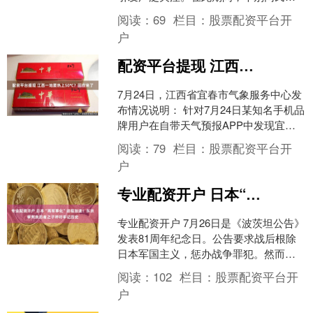
博取流量，故意编造灾情谣言，制造公
阅读：
69
栏目：
股票配资平台开
众恐慌，扰乱社会....
户
配资平台提现 江西一地要热上50℃？回应来了
7月24日，江西省宜春市气象服务中心发
布情况说明： 针对7月24日某知名手机品
牌用户在自带天气预报APP中发现宜春
市2026年7月28日最高气温接近
阅读：
79
栏目：
股票配资平台开
50°C（有....
户
专业配资开户 日本“再军事化”进程加速！东京审判亲历者之子呼吁牢记历史
专业配资开户 7月26日是《波茨坦公告》
发表81周年纪念日。公告要求战后根除
日本军国主义，惩办战争罪犯。然而，
日本首相高市早苗上台以来，不断加速
阅读：
102
栏目：
股票配资平台开
日本“再军事化”....
户