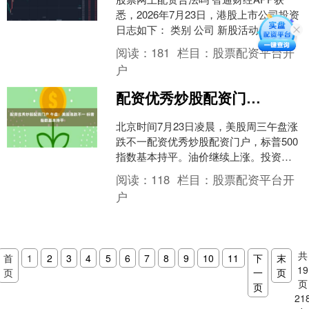
悉，2026年7月23日，港股上市公司投资
日志如下： 类别 公司 新股活动 中际旭
创 (招股中) 业绩公布日 IMAX CH....
阅读：
181
栏目：
股票配资平台开
户
配资优秀炒股配资门户 午盘：美股涨跌不一 标普指数基本持平
北京时间7月23日凌晨，美股周三午盘涨
跌不一配资优秀炒股配资门户，标普500
指数基本持平。油价继续上涨。投资者
继续关注美股财报。 道指涨176.35点，
阅读：
118
栏目：
股票配资平台开
涨幅为0....
户
共
首
1
2
3
4
5
6
7
8
9
10
11
下
末
19
页
一
页
页
页
21